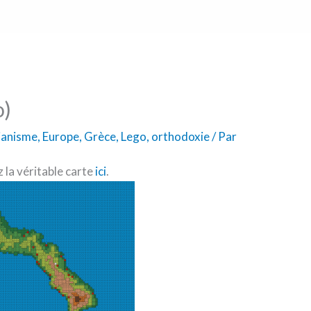
o)
tianisme
,
Europe
,
Grèce
,
Lego
,
orthodoxie
/ Par
la véritable carte
ici
.