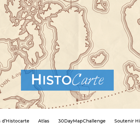
 d’Histocarte
Atlas
30DayMapChallenge
Soutenir Hi