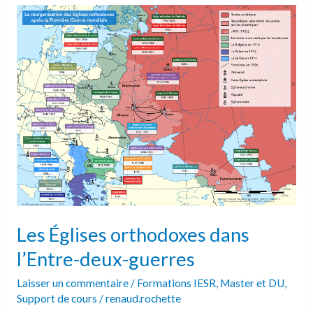
Les
Églises
orthodoxes
dans
l’Entre-
deux-
guerres
Les Églises orthodoxes dans
l’Entre-deux-guerres
Laisser un commentaire
/
Formations IESR
,
Master et DU
,
Support de cours
/
renaud.rochette