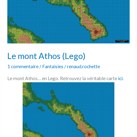
Le mont Athos (Lego)
1 commentaire
/
Fantaisies
/
renaud.rochette
Le mont Athos… en Lego. Retrouvez la véritable carte
ici
.