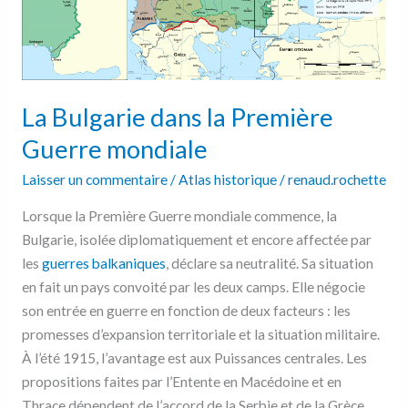
Première
Guerre
mondiale
La Bulgarie dans la Première
Guerre mondiale
Laisser un commentaire
/
Atlas historique
/
renaud.rochette
Lorsque la Première Guerre mondiale commence, la
Bulgarie, isolée diplomatiquement et encore affectée par
les
guerres balkaniques
, déclare sa neutralité. Sa situation
en fait un pays convoité par les deux camps. Elle négocie
son entrée en guerre en fonction de deux facteurs : les
promesses d’expansion territoriale et la situation militaire.
À l’été 1915, l’avantage est aux Puissances centrales. Les
propositions faites par l’Entente en Macédoine et en
Thrace dépendent de l’accord de la Serbie et de la Grèce,