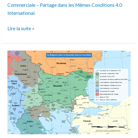
Commerciale – Partage dans les Mêmes Conditions 4.0
International
.
Lire la suite »
La
Bulgarie
dans
la
Seconde
Guerre
mondiale