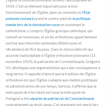
L’Église orthodoxe polonaise obtient l’autocéphalie en
1924. C’est un élément important pour le bon
fonctionnement de l’Église, dans un contexte où
l’État
polonais restauré
prend le contre-pied de
la politique
menée lors de la domination russe
en soutenant le
catholicisme, y compris l’Église grecque catholique, qui
connaît un renouveau, et où les orthodoxes appartiennent
surtout aux minorités nationales (Biélorusses et
Ukrainiens) de l’Est du pays. Dans le
tómos
(décret) qui
accorde l’autocéphale à l’Église orthodoxe polonaise (13
novembre 1924), le patriarche de Constantinople, Grégoire
VII, développe une argumentation qui a des conséquences à
long terme. Il rappelle d’abord que la tradition de l’Église
orthodoxe est que l’Église s’adapte aux réalités politiques
et administratives de son temps. Surtout, il affirme que la
métropole de Kiev (dont est issue la métropole de
Pologne) a été
séparée du patriarcat de Constantinople
contrairement au droit canon. Cet argument est repris lors