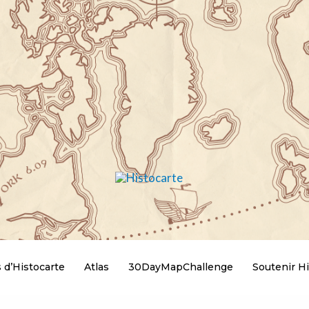
 d’Histocarte
Atlas
30DayMapChallenge
Soutenir Hi