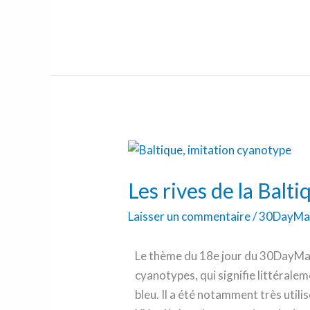
Les
rives
Les rives de la Balt
de
la
Laisser un commentaire
/
30DayMa
Baltique
(cyanotype)
Le thème du 18e jour du 30DayM
cyanotypes, qui signifie littérale
bleu. Il a été notamment très utilis