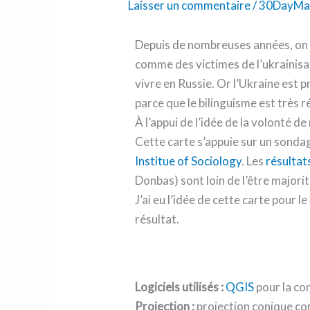
Laisser un commentaire
/
30DayMa
à
un
Depuis de nombreuses années, on 
rattachement
comme des victimes de l’ukrainis
à
vivre en Russie. Or l’Ukraine est p
la
parce que le bilinguisme est très 
Russie
À l’appui de l’idée de la volonté 
Cette carte s’appuie sur un sondag
Institue of Sociology
. Les
résultat
Donbas) sont loin de l’être majori
J’ai eu l’idée de cette carte pou
résultat.
Logiciels utilisés :
QGIS
pour la con
Projection :
projection conique con