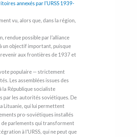
ent vu, alors que, dans la région,
 rendue possible par l’alliance
 à un objectif important, puisque
de revenir aux frontières de 1937 et
 vote populaire — strictement
ités. Les assemblées issues des
 la République socialiste
s par les autorités soviétiques. De
la Lituanie, qui lui permettent
nements pro-soviétiques installés
ion de parlements qui transforment
ntégration à l’URSS, qui ne peut que