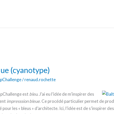
ique (cyanotype)
pChallenge
/
renaud.rochette
apChallenge est
bleu
. J’ai eu l’idée de m’inspirer des
ment
impresssion bleue
. Ce procédé particulier permet de pr
é pour les « bleus » d’architecte. Ici, l’idée est de s’inspirer 