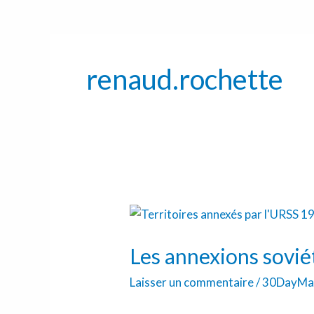
renaud.rochette
Les
annexions
Les annexions sovi
soviétiques
1939-
Laisser un commentaire
/
30DayMa
1940