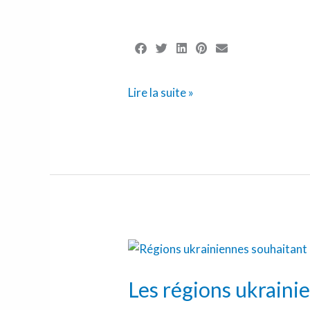
Lire la suite »
Les
régions
Les régions ukraini
ukrainiennes
favorables