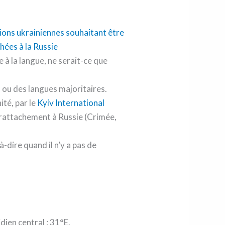
 à la langue, ne serait-ce que
s ou des langues majoritaires.
ité, par le
Kyiv International
rattachement à Russie (Crimée,
-à-dire quand il n’y a pas de
ien central : 31°E.