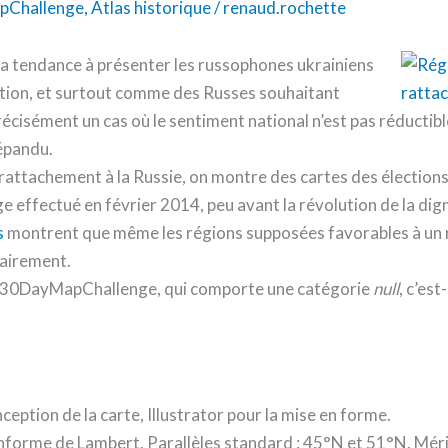
pChallenge
,
Atlas historique
/
renaud.rochette
a tendance à présenter les russophones ukrainiens
ation, et surtout comme des Russes souhaitant
récisément un cas où le sentiment national n’est pas réductible
répandu.
de rattachement à la Russie, on montre des cartes des élection
e effectué en février 2014, peu avant la révolution de la dign
s
montrent que même les régions supposées favorables à un 
tairement.
r le 30DayMapChallenge, qui comporte une catégorie
null
, c’est
ception de la carte, Illustrator pour la mise en forme.
forme de Lambert. Parallèles standard : 45°N et 51°N. Mérid