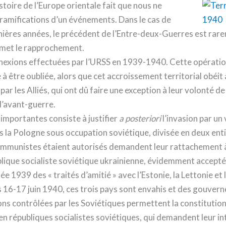
toire de l’Europe orientale fait que nous ne
 ramifications d’un événements. Dans le cas de
ières années, le précédent de l’Entre-deux-Guerres est rarem
rmet le rapprochement.
nexions effectuées par l’URSS en 1939-1940. Cette opération,
 à être oubliée, alors que cet accroissement territorial obéit
 par les Alliés, qui ont dû faire une exception à leur volonté 
d’avant-guerre.
 importantes consiste à justifier
a posteriori
l’invasion par un
ans la Pologne sous occupation soviétique, divisée en deux ent
communistes étaient autorisés demandent leur rattachement à
blique socialiste soviétique ukrainienne, évidemment accepté
ée 1939 des « traités d’amitié » avec l’Estonie, la Lettonie et 
Les 16-17 juin 1940, ces trois pays sont envahis et des gouver
ctions contrôlées par les Soviétiques permettent la constitut
ie en républiques socialistes soviétiques, qui demandent leur i