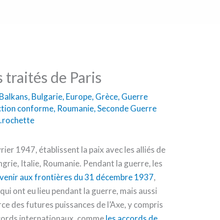
 traités de Paris
Balkans
,
Bulgarie
,
Europe
,
Grèce
,
Guerre
ction conforme
,
Roumanie
,
Seconde Guerre
.rochette
rier 1947, établissent la paix avec les alliés de
ngrie, Italie, Roumanie. Pendant la guerre, les
venir aux frontières du 31 décembre 1937
,
 qui ont eu lieu pendant la guerre, mais aussi
rce des futures puissances de l’Axe, y compris
’accords internationaux, comme
les accords de