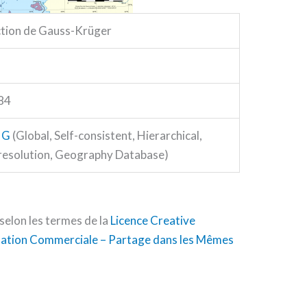
ction de Gauss-Krüger
84
HG
(Global, Self-consistent, Hierarchical,
resolution, Geography Database)
selon les termes de la
Licence Creative
sation Commerciale – Partage dans les Mêmes