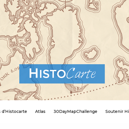
 d’Histocarte
Atlas
30DayMapChallenge
Soutenir Hi