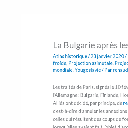
La Bulgarie après les
Atlas historique
/
23 janvier 2020
/
froide
,
Projection azimutale
,
Proje
mondiale
,
Yougoslavie
/ Par
renaud
Les traités de Paris, signés le 10 fév
l’Allemagne : Bulgarie, Finlande, Ho
Alliés ont décidé, par principe, de
re
c’est-à-dire d’annuler les annexions
celles qui résultent des coups de fo
lorsqu’elles avaient fait l’objet d