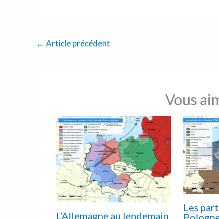
←
Article précédent
Vous ai
Les part
L’Allemagne au lendemain
Pologn