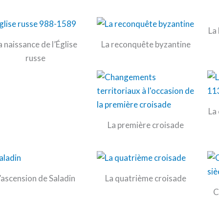
La
a naissance de l’Église
La reconquête byzantine
russe
La
La première croisade
’ascension de Saladin
La quatrième croisade
C