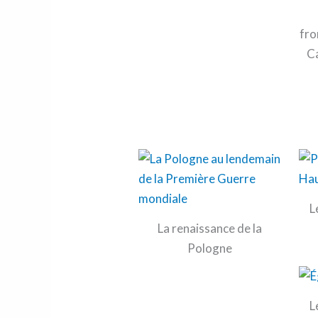
fro
C
L
La renaissance de la
Pologne
L