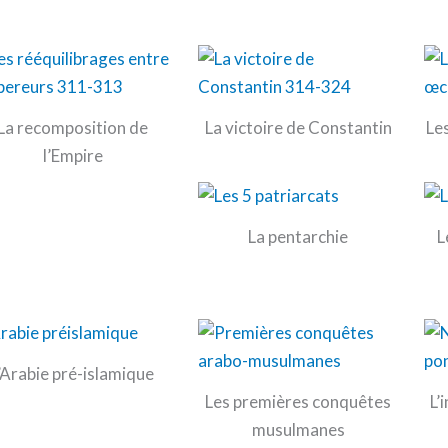
La recomposition de
La victoire de Constantin
Le
l’Empire
La pentarchie
L
’Arabie pré-islamique
Les premières conquêtes
L’
musulmanes