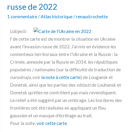
veille
russe de 2022
de
1 commentaire
/
Atlas historique
/
renaud.rochette
l’invasion
russe
L’objecti
de
f de cette carte est de montrer la situation en Ukraine
2022
avant l’invasion russe de 2022. J’ai mis en évidence les
contentieux territoriaux entre l’Ukraine et la Russie : la
Crimée, annexée par la Russie en 2014, les républiques
populaires / nationales (sur la difficulté de traduction de
narodnaja
, voir
la note à cette carte
) de Lougansk et
Donetsk, ainsi que les parties des
oblasti
de Louhansk et
Donetsk qu’elles ne contrôlent pas mais revendiquent.
Le relief a été suggéré par un ombrage. Les bordures des
frontières ont été réalisées en appliquant un flou
gaussien et un masque d’écrêtage au trait.
Pour la suite,
voir cette carte
.