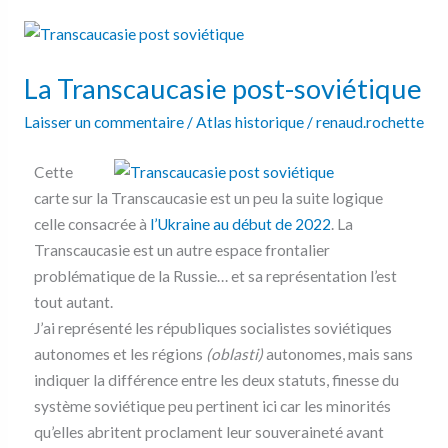
La
Transcaucasie
La Transcaucasie post-soviétique
post-
soviétique
Laisser un commentaire
/
Atlas historique
/
renaud.rochette
Cette
carte sur la Transcaucasie est un peu la suite logique
celle consacrée à
l’Ukraine au début de 2022
. La
Transcaucasie est un autre espace frontalier
problématique de la Russie… et sa représentation l’est
tout autant.
J’ai représenté les républiques socialistes soviétiques
autonomes et les régions
(oblasti)
autonomes, mais sans
indiquer la différence entre les deux statuts, finesse du
système soviétique peu pertinent ici car les minorités
qu’elles abritent proclament leur souveraineté avant