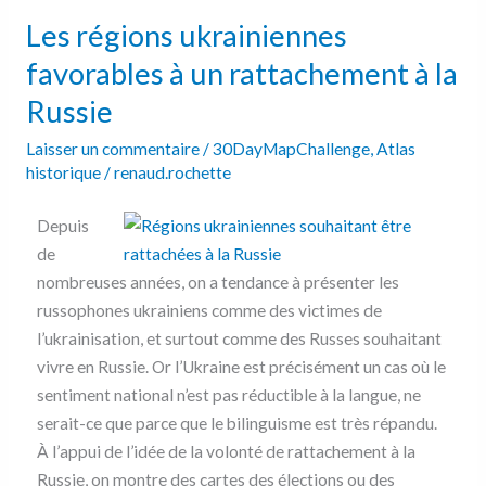
ukrainiennes
Les régions ukrainiennes
favorables
à
favorables à un rattachement à la
un
Russie
rattachement
à
Laisser un commentaire
/
30DayMapChallenge
,
Atlas
historique
/
renaud.rochette
la
Russie
Depuis
de
nombreuses années, on a tendance à présenter les
russophones ukrainiens comme des victimes de
l’ukrainisation, et surtout comme des Russes souhaitant
vivre en Russie. Or l’Ukraine est précisément un cas où le
sentiment national n’est pas réductible à la langue, ne
serait-ce que parce que le bilinguisme est très répandu.
À l’appui de l’idée de la volonté de rattachement à la
Russie, on montre des cartes des élections ou des