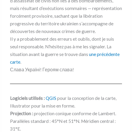
d’assassinat de civils non liés à des bombardements,
mais résultant d’exécutions sommaires — représentation
forcément provisoire, sachant que la libération
progressive du territoire ukrainien s’accompagne de
découvertes de nouveaux crimes de guerre.
Il y a probablement des erreurs et oublis, dont je suis
seul responsable. N’hésitez pas à me les signaler. La
situation avant la guerre se trouve dans
une précédente
carte
.
Слава Україні! Героям слава!
Logiciels utilisés :
QGIS
pour la conception de la carte,
Illustrator pour la mise en forme.
Projection :
projection conique conforme de Lambert.
Parallèles standard : 45°N et 51°N. Méridien central :
31°E.