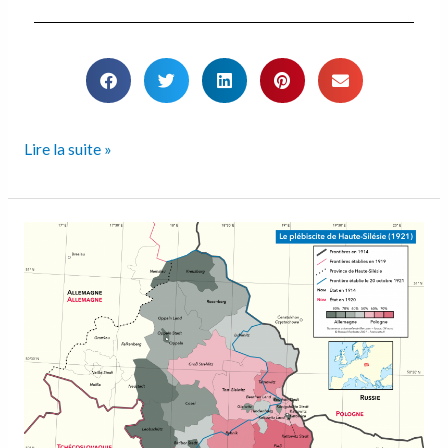
Lire la suite »
Le
plébiscite
de
Haute-
Silésie
(1921)