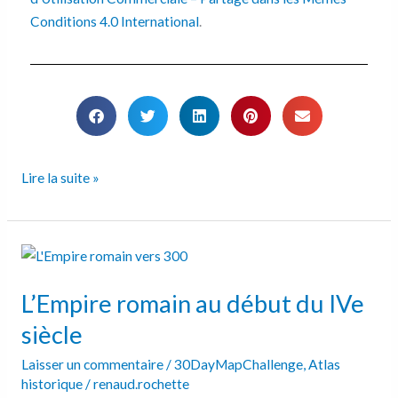
Conditions 4.0 International
.
Lire la suite »
L’Empire
romain
L’Empire romain au début du IVe
au
début
siècle
du
Laisser un commentaire
/
30DayMapChallenge
,
Atlas
IVe
historique
/
renaud.rochette
siècle