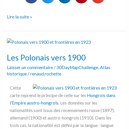
Lire la suite »
Les
Polonais
Les Polonais vers 1900
vers
1900
Laisser un commentaire
/
30DayMapChallenge
,
Atlas
historique
/
renaud.rochette
Cette
carte reprend le principe de celle sur les
Hongrois dans
l’Empire austro-hongrois
. Les données sur les
nationalités sont issus des recensements russe (1897),
allemand (1900) et austro-hongrois (1910). Dans les
trois cas, la nationalité est défini par la langue : langue