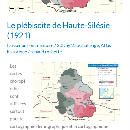
Le plébiscite de Haute-Silésie
(1921)
Laisser un commentaire
/
30DayMapChallenge
,
Atlas
historique
/
renaud.rochette
Les
cartes
choropl
èthes
sont
utilisées
surtout
pour la
cartographie démographique et la cartographique