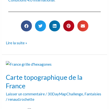
Conditions 4.0 International
.
Lire la suite »
Carte
topographique
Carte topographique de la
de
la
France
France
Laisser un commentaire
/
30DayMapChallenge
,
Fantaisies
/
renaud.rochette