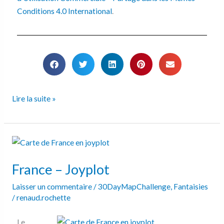
Conditions 4.0 International
.
Lire la suite »
France
–
France – Joyplot
Joyplot
Laisser un commentaire
/
30DayMapChallenge
,
Fantaisies
/
renaud.rochette
Le