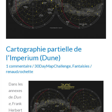
Cartographie partielle de
l’Imperium (Dune)
1 commentaire
/
30DayMapChallenge
,
Fantaisies
/
renaud.rochette
Dans les
annexes
de
Dun
e
, Frank
Herbert