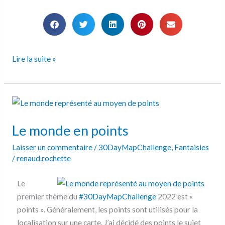
Lire la suite »
Le
monde
Le monde en points
en
points
Laisser un commentaire
/
30DayMapChallenge
,
Fantaisies
/
renaud.rochette
Le
premier thème du
#30DayMapChallenge
2022 est «
points ». Généralement, les points sont utilisés pour la
localisation sur une carte. J’ai décidé des points le sujet