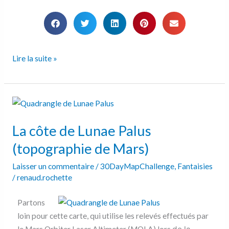
Lire la suite »
La
côte
La côte de Lunae Palus
de
Lunae
(topographie de Mars)
Palus
Laisser un commentaire
/
30DayMapChallenge
,
Fantaisies
(topographie
/
renaud.rochette
de
Mars)
Partons
loin pour cette carte, qui utilise les relevés effectués par