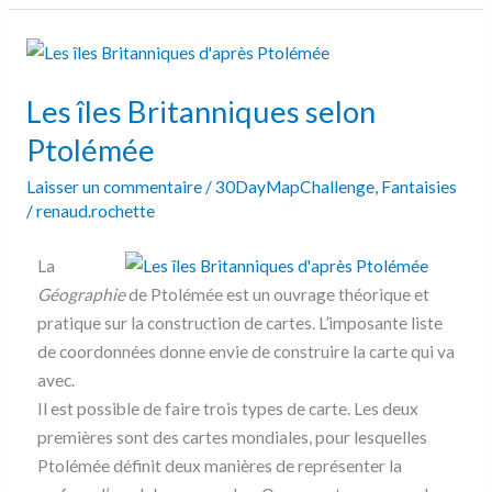
Les
îles
Les îles Britanniques selon
Britanniques
selon
Ptolémée
Ptolémée
Laisser un commentaire
/
30DayMapChallenge
,
Fantaisies
/
renaud.rochette
La
Géographie
de Ptolémée est un ouvrage théorique et
pratique sur la construction de cartes. L’imposante liste
de coordonnées donne envie de construire la carte qui va
avec.
Il est possible de faire trois types de carte. Les deux
premières sont des cartes mondiales, pour lesquelles
Ptolémée définit deux manières de représenter la