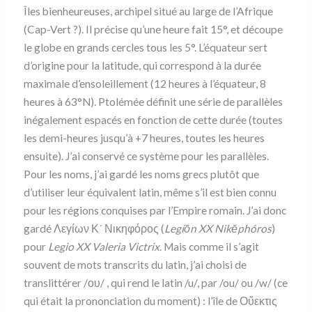
Îles bienheureuses, archipel situé au large de l’Afrique
(Cap-Vert ?). Il précise qu’une heure fait 15°, et découpe
le globe en grands cercles tous les 5°. L’équateur sert
d’origine pour la latitude, qui correspond à la durée
maximale d’ensoleillement (12 heures à l’équateur, 8
heures à 63°N). Ptolémée définit une série de parallèles
inégalement espacés en fonction de cette durée (toutes
les demi-heures jusqu’à +7 heures, toutes les heures
ensuite). J’ai conservé ce système pour les parallèles.
Pour les noms, j’ai gardé les noms grecs plutôt que
d’utiliser leur équivalent latin, même s’il est bien connu
pour les régions conquises par l’Empire romain. J’ai donc
gardé Λεγίων Κ´ Νικηφόρος (
Legíōn XX Nikēphóros
)
pour
Legio XX Valeria Victrix
. Mais comme il s’agit
souvent de mots transcrits du latin, j’ai choisi de
translittérer /ου/ , qui rend le latin /u/, par /ou/ ou /w/ (ce
qui était la prononciation du moment) : l’île de Οὔεκτις