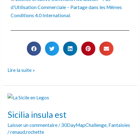
d’Utilisation Commerciale – Partage dans les Mêmes
Conditions 4.0 International
.
Lire la suite »
Sicilia
insula
Sicilia insula est
est
Laisser un commentaire
/
30DayMapChallenge
,
Fantaisies
/
renaud.rochette