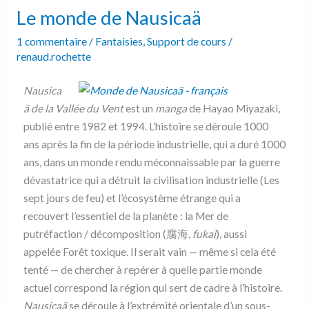
Le monde de Nausicaä
de
Nausicaä
1 commentaire
/
Fantaisies
,
Support de cours
/
renaud.rochette
Nausica
ä de la Vallée du Vent
est un
manga
de Hayao Miyazaki,
publié entre 1982 et 1994. L’histoire se déroule 1000
ans après la fin de la période industrielle, qui a duré 1000
ans, dans un monde rendu méconnaissable par la guerre
dévastatrice qui a détruit la civilisation industrielle (Les
sept jours de feu) et l’écosystème étrange qui a
recouvert l’essentiel de la planète : la Mer de
putréfaction / décomposition (腐海,
fukai
), aussi
appelée Forêt toxique. Il serait vain — même si cela été
tenté — de chercher à repérer à quelle partie monde
actuel correspond la région qui sert de cadre à l’histoire.
Nausicaä
se déroule à l’extrémité orientale d’un sous-