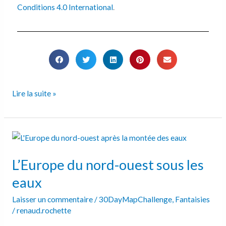
Conditions 4.0 International
.
Lire la suite »
L’Europe
du
L’Europe du nord-ouest sous les
nord-
ouest
eaux
sous
Laisser un commentaire
/
30DayMapChallenge
,
Fantaisies
les
/
renaud.rochette
eaux