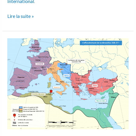
International
.
Lire la suite »
L’effondrement
de
la
Tétrarchie