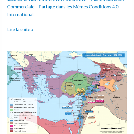
Commerciale – Partage dans les Mêmes Conditions 4.0
International
.
Lire la suite »
La
consolidation
des
États
latins
1102-
1130