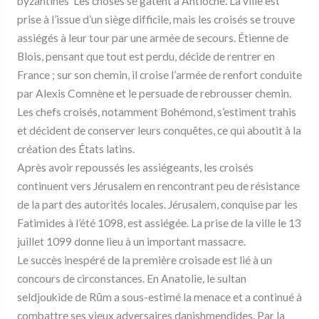
byzantines Les choses se gâtent à Antioche. La ville est
prise à l’issue d’un siège difficile, mais les croisés se trouve
assiégés à leur tour par une armée de secours. Étienne de
Blois, pensant que tout est perdu, décide de rentrer en
France ; sur son chemin, il croise l’armée de renfort conduite
par Alexis Comnène et le persuade de rebrousser chemin.
Les chefs croisés, notamment Bohémond, s’estiment trahis
et décident de conserver leurs conquêtes, ce qui aboutit à la
création des États latins.
Après avoir repoussés les assiégeants, les croisés
continuent vers Jérusalem en rencontrant peu de résistance
de la part des autorités locales. Jérusalem, conquise par les
Fatimides à l’été 1098, est assiégée. La prise de la ville le 13
juillet 1099 donne lieu à un important massacre.
Le succès inespéré de la première croisade est lié à un
concours de circonstances. En Anatolie, le sultan
seldjoukide de Rūm a sous-estimé la menace et a continué à
combattre ses vieux adversaires danishmendides. Par la