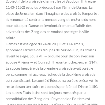
L’objectif de la croisade change : le roi Baudouin III (règne
1143-1162) est plus préoccupé par l’émir de Damas. La
place de Jérusalem dans l’imaginaire des croisés l’emporte :
ils renoncent à contrer la menace zengide en Syrie du nord
pour attaquer Damas et involontairement affaiblir des
adversaires des Zengides en voulant protéger la ville
sainte.
Damas est assiégée du 24 au 28 juillet 1148 mais,
apprenant l’arrivée des troupes de Nur ad-Din, les croisés
lèvent le siège. Louis VII — brouillé pour de bon avec son
épouse Aliénor — et Conrad III repartent chez eux en 1149.
Le succès inespéré de la première croisade avait pu être
perçu comme miraculeux, l’échec de la deuxième croisade
est retentissant. Le comté d’Édesse n’a pu être préservé : le
reste de son territoire est conquis par Nūr ad-Dīn en 1150.
Les autres États latins sont toujours menacés par la
consolidation des Zengides : Raymond de Poitiers est
vaincu et tué lors de la bataille d’Inab (29 juin 1149) et Nūr