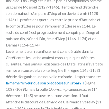
Imād ad-Dīn Zengī est installé par les Seldjoukides comme
atabeg
de Mossoul (1127-1146). Il entreprend d’étendre
son domaine. Il s’empare d’Alep et en devient émir (1128-
1146). Il profite des querelles entre le prince d’Antioche et
le comte d’Édesse pour s’emparer d’Édesse en 1144. Le
reste du comté est progressivement conquis par Zengī et
puis son fils, Nūr ad-Dīn, émir d’Alep (1146-1174) et de
Damas (1154-1174).
L’événement a un retentissement considérable dans la
Chrétienté : les Latins avaient connu quelques défaites
cuisantes, mais jamais l’existence des États latins n’avait été
remise en cause de la sorte. Eugène III (règne 1145-1153)
décide d’organiser une nouvelle croisade. Il espère susciter
la même ferveur que son prédécesseur Urbain II
(règne
1088-1099), mais la bulle
Quantum praedecessores
(1
er
décembre 1145) ne suscite aucune vocation. Il faut
attendre le discours de Bernard de Clairvaux à Vézelay (31
mars 1146) pour que la Chrétienté se mobilise, à