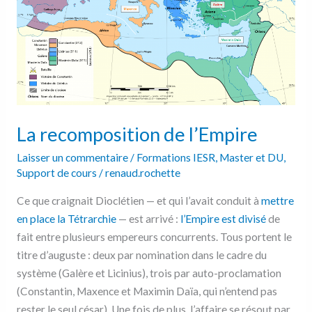
La recomposition de l’Empire
Laisser un commentaire
/
Formations IESR
,
Master et DU
,
Support de cours
/
renaud.rochette
Ce que craignait Dioclétien — et qui l’avait conduit à
mettre
en place la Tétrarchie
— est arrivé :
l’Empire est divisé
de
fait entre plusieurs empereurs concurrents. Tous portent le
titre d’auguste : deux par nomination dans le cadre du
système (Galère et Licinius), trois par auto-proclamation
(Constantin, Maxence et Maximin Daïa, qui n’entend pas
rester le seul césar). Une fois de plus, l’affaire se résout par