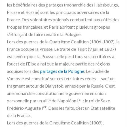
a
T
i
u
les bénéficiaires des partages (monarchie des Habsbourgs,
c
w
n
m
e
i
t
b
Prusse et Russie) sont les principaux adversaires de la
b
t
e
l
France. Des volontaires polonais combattent aux côtés des
o
t
r
r
o
e
e
troupes françaises, et Paris abritent plusieurs groupes
k
r
s
t
s’efforçant de faire renaître la Pologne.
Lors des guerres de la Quatrième Coalition (1806-1807), la
France occupe la Prusse. Le traité de Tilsit (9 juillet 1807)
est sévère pour la Prusse : elle perd tous ses territoires à
l’ouest de l’Elbe ainsi que la majeure partie des régions
acquises lors des
partages de la Pologne
. Le Duché de
Varsovie est constitué sur ces territoires cédés — sauf un
fragment autour de Bialystok, annexé par la Russie. C’est
une monarchie constitutionnelle gouvernée en union
er
personnelle par un allié de Napoléon I
: le roi de Saxe
er
Frédéric-Auguste I
. Dans les faits, c’est un État satellite
de la France.
Lors des guerres de la Cinquième Coalition (1809),