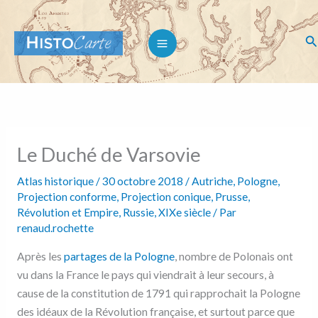
V
V
V
V
Aller
A
o
o
o
o
au
i
i
i
i
d
Re
r
r
r
r
contenu
l
l
l
l
r
e
e
e
e
p
p
p
p
e
r
r
r
r
o
o
o
o
s
f
f
f
f
i
i
i
i
s
l
l
l
l
e
d
d
d
d
Le Duché de Varsovie
e
e
e
e
e
H
@
H
h
i
H
i
i
Atlas historique
/
30 octobre 2018
/
Autriche
,
Pologne
,
-
s
i
s
s
Projection conforme
,
Projection conique
,
Prusse
,
t
s
t
t
m
o
t
o
o
Révolution et Empire
,
Russie
,
XIXe siècle
/ Par
C
o
C
c
renaud.rochette
a
a
C
a
a
r
a
r
r
i
t
r
t
t
Après les
partages de la Pologne
, nombre de Polonais ont
e
t
e
e
l
vu dans la France le pays qui viendrait à leur secours, à
s
e
s
s
u
s
u
u
cause de la constitution de 1791 qui rapprochait la Pologne
r
u
r
r
des idéaux de la Révolution française, et surtout parce que
F
r
P
T