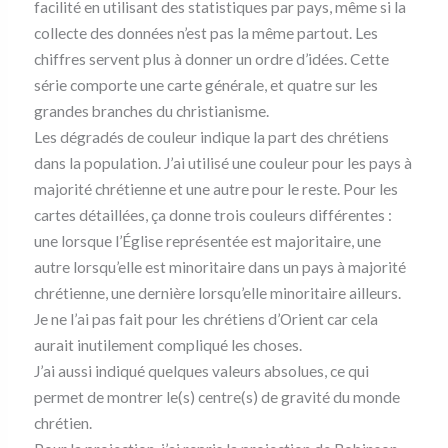
facilité en utilisant des statistiques par pays, même si la
a
T
i
u
c
w
n
m
collecte des données n’est pas la même partout. Les
e
i
t
b
b
t
e
l
chiffres servent plus à donner un ordre d’idées. Cette
o
t
r
r
série comporte une carte générale, et quatre sur les
o
e
e
k
r
s
grandes branches du christianisme.
t
Les dégradés de couleur indique la part des chrétiens
dans la population. J’ai utilisé une couleur pour les pays à
majorité chrétienne et une autre pour le reste. Pour les
cartes détaillées, ça donne trois couleurs différentes :
une lorsque l’Église représentée est majoritaire, une
autre lorsqu’elle est minoritaire dans un pays à majorité
chrétienne, une dernière lorsqu’elle minoritaire ailleurs.
Je ne l’ai pas fait pour les chrétiens d’Orient car cela
aurait inutilement compliqué les choses.
J’ai aussi indiqué quelques valeurs absolues, ce qui
permet de montrer le(s) centre(s) de gravité du monde
chrétien.