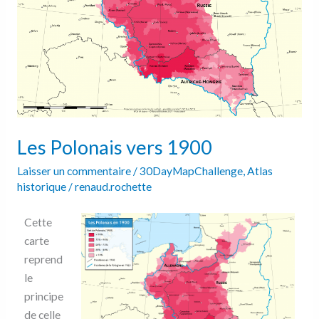
Les Polonais vers 1900
Laisser un commentaire
/
30DayMapChallenge
,
Atlas
historique
/
renaud.rochette
Cette
carte
reprend
le
principe
de celle