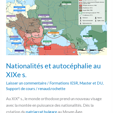
au
XIXe
s.
Nationalités et autocéphalie au
XIXe s.
Laisser un commentaire
/
Formations IESR
,
Master et DU
,
Support de cours
/
renaud.rochette
e
Au XIX
s., le monde orthodoxe prend un nouveau visage
avec la montée en puissance des nationalités. Dès la
création du
patriarcat bulgare
au Moyen Âge,