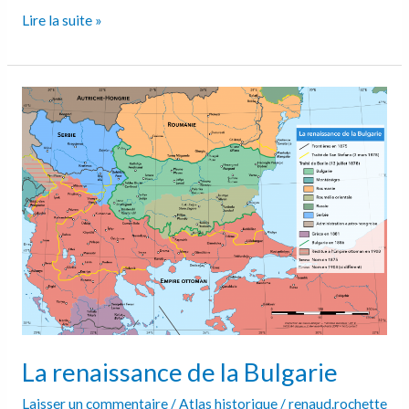
Lire la suite »
La
renaissance
de
la
Bulgarie
La renaissance de la Bulgarie
Laisser un commentaire
/
Atlas historique
/
renaud.rochette