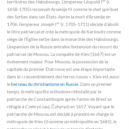
er
territoires des Habsbourgs. L’empereur Léopold I
(r.
1658-1705) reconnaît Arsenije III comme le chef spirituel
des Serbes dans ses États. Après la mort d’Arsenije en
er
1706, l’empereur Joseph I
(r. 1705-1711) décide d’abolir
le titre patriarcal et crée la métropole de Karlowitz comme
siège de l’Église serbe dans la monarchie des Habsbourgs.
L’expansion de la Russie entraîne l’extension du ressort du
patriarcat de Moscou. La conquête de Kiev (1667) est un
événement majeur. Pour Moscou, la possession de la
capitale du premier État russe est une étape importante
dans le « rassemblement des terres russes ». Kiev est aussi
le
berceau du christianisme en Russie
. Dans un premier
temps, le métropolite orthodoxe réinstallé par le
patriarche de Constantinople après l’union de Brest se
réfugie à Czehryń (auj. Čyhyryn) en 1657. Voyant que le
patriarche de Moscou est décidé à prendre en charge la
métropole de Kiev (il nomme un métropolite en 1685), le
patriarche se résout à trouver un terrain d’entente.