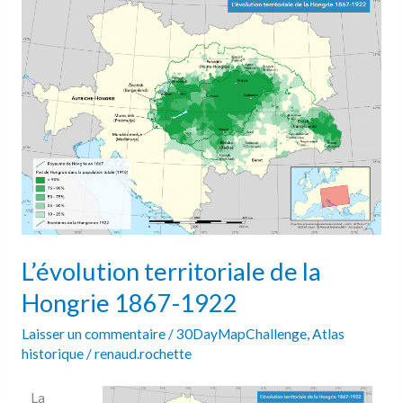
L’évolution
territoriale
de
la
Hongrie
1867-
1922
L’évolution territoriale de la
Hongrie 1867-1922
Laisser un commentaire
/
30DayMapChallenge
,
Atlas
historique
/
renaud.rochette
La