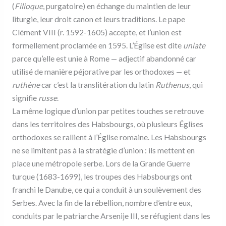
(
Filioque
, purgatoire) en échange du maintien de leur
liturgie, leur droit canon et leurs traditions. Le pape
Clément VIII (r. 1592-1605) accepte, et l’union est
formellement proclamée en 1595. L’Église est dite
uniate
parce qu’elle est unie à Rome — adjectif abandonné car
utilisé de manière péjorative par les orthodoxes — et
ruthène
car c’est la translitération du latin
Ruthenus
, qui
signifie
russe
.
La même logique d’union par petites touches se retrouve
dans les territoires des Habsbourgs, où plusieurs Églises
orthodoxes se rallient à l’Église romaine. Les Habsbourgs
ne se limitent pas à la stratégie d’union : ils mettent en
place une métropole serbe. Lors de la Grande Guerre
turque (1683-1699), les troupes des Habsbourgs ont
franchi le Danube, ce qui a conduit à un soulèvement des
Serbes. Avec la fin de la rébellion, nombre d’entre eux,
conduits par le patriarche Arsenije III, se réfugient dans les