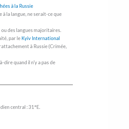
 à la langue, ne serait-ce que
s ou des langues majoritaires.
ité, par le
Kyiv International
rattachement à Russie (Crimée,
-à-dire quand il n’y a pas de
ien central : 31°E.