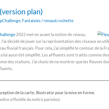
 (version plan)
pChallenge
,
Fantaisies
/
renaud.rochette
allenge
2022 met en avant la notion de
réseau
,
 J’ai décidé de jouer sur la représentation des réseaux en util
 fluvial français. Pour cela, j’ai simplifié le contour de la F
u a lui aussi été simplifié. Les affluents sont traités comme 
mme des stations. J’ai choisi de ne montrer que les fleuves d
fluents.
ception de la carte, Illustrator pour la mise en forme.
police officielle du métro parisien).