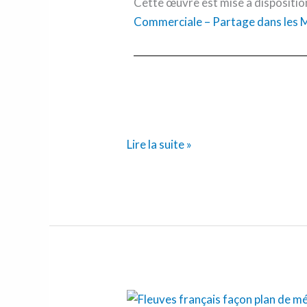
Cette œuvre est mise à dispositio
Commerciale – Partage dans les M
Lire la suite »
Les