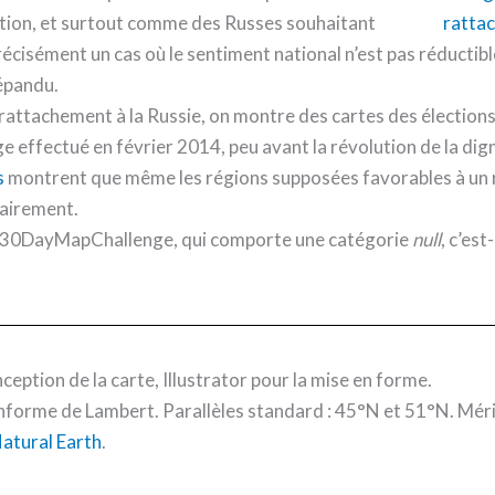
ation, et surtout comme des Russes souhaitant
récisément un cas où le sentiment national n’est pas réductible
répandu.
de rattachement à la Russie, on montre des cartes des élection
e effectué en février 2014, peu avant la révolution de la dign
s
montrent que même les régions supposées favorables à un 
tairement.
r le 30DayMapChallenge, qui comporte une catégorie
null
, c’est
ception de la carte, Illustrator pour la mise en forme.
forme de Lambert. Parallèles standard : 45°N et 51°N. Mérid
atural Earth
.