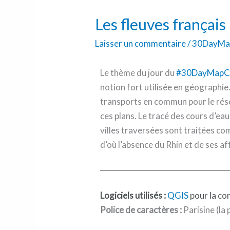
fleuves
Les fleuves français
français
(version
Laisser un commentaire
/
30DayMa
plan)
Le thème du jour du
#30DayMapCh
notion fort utilisée en géographie.
transports en commun pour le réseau
ces plans. Le tracé des cours d’ea
villes traversées sont traitées co
d’où l’absence du Rhin et de ses af
Logiciels utilisés :
QGIS
pour la con
Police de caractères :
Parisine (la 