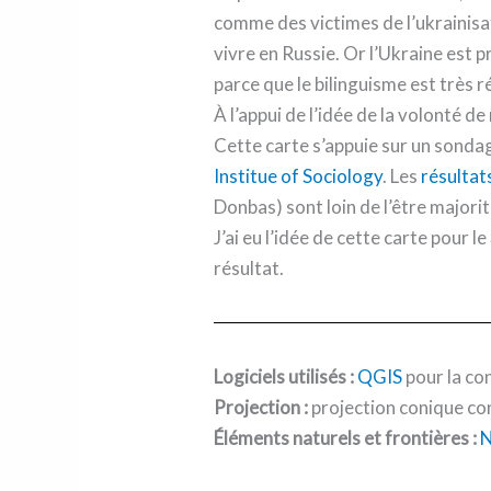
rattachement
comme des victimes de l’ukrainis
à
vivre en Russie. Or l’Ukraine est p
la
parce que le bilinguisme est très 
Russie
À l’appui de l’idée de la volonté 
Cette carte s’appuie sur un sondag
Institue of Sociology
. Les
résultat
Donbas) sont loin de l’être majori
J’ai eu l’idée de cette carte pou
résultat.
Logiciels utilisés :
QGIS
pour la con
Projection :
projection conique con
Éléments naturels et frontières :
N