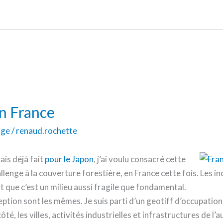
n France
nge
/
renaud.rochette
ais déjà fait
pour le Japon
, j’ai voulu consacré cette
nge à la couverture forestière, en France cette fois. Les in
t que c’est un milieu aussi fragile que fondamental.
ption sont les mêmes. Je suis parti d’un geotiff d’occupation de
é, les villes, activités industrielles et infrastructures de l’au