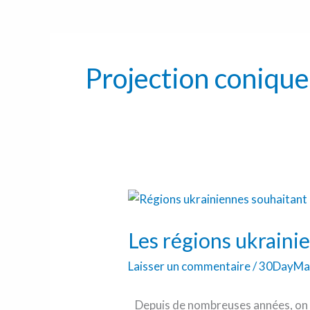
Projection conique
Les
régions
Les régions ukraini
ukrainiennes
favorables
Laisser un commentaire
/
30DayMa
à
un
Depuis de nombreuses années, on 