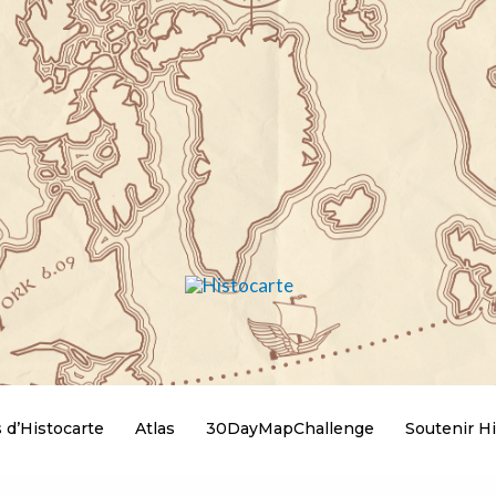
 d’Histocarte
Atlas
30DayMapChallenge
Soutenir Hi