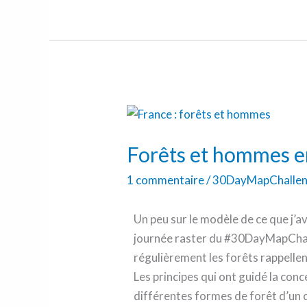
Forêts
et
Forêts et hommes e
hommes
en
1 commentaire
/
30DayMapChalle
France
Un peu sur le modèle de ce que j’av
journée raster du #30DayMapChalle
régulièrement les forêts rappellen
Les principes qui ont guidé la conce
différentes formes de forêt d’un côt