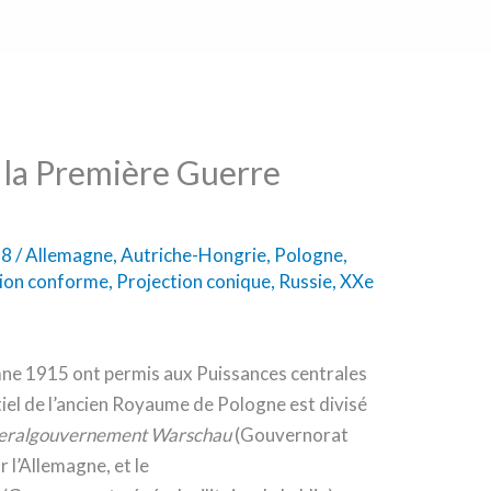
 la Première Guerre
18
/
Allemagne
,
Autriche-Hongrie
,
Pologne
,
tion conforme
,
Projection conique
,
Russie
,
XXe
omne 1915 ont permis aux Puissances centrales
ntiel de l’ancien Royaume de Pologne est divisé
eralgouvernement Warschau
(Gouvernorat
 l’Allemagne, et le