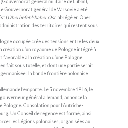
(Gouvernorat général militaire de Lublin),
 Le Gouvernorat général de Varsovie a été
st (
Oberbefehlshaber Ost
, abrégé en Ober
l’administration des territoires qui restent sous
ologne occupée crée des tensions entre les deux
 la création d’un royaume de Pologne intégré à
t favorable à la création d’une Pologne
 fait sous tutelle, et dont une partie serait
 germanisée : la bande frontière polonaise
n allemande l’emporte. Le 5 novembre 1916, le
 gouverneur général allemand, annonce la
 Pologne. Consolation pour l’Autriche-
ourg. Un Conseil de régence est formé, ainsi
forcer les Légions polonaises, organisées au