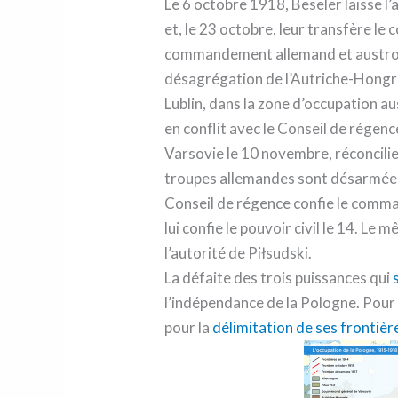
Le 6 octobre 1918, Beseler laisse l’
et, le 23 octobre, leur transfère 
commandement allemand et austro-
désagrégation de l’Autriche-Hongri
Lublin, dans la zone d’occupation a
en conflit avec le Conseil de régence
Varsovie le 10 novembre, réconcilie
troupes allemandes sont désarmées
Conseil de régence confie le comma
lui confie le pouvoir civil le 14. Le
l’autorité de Piłsudski.
La défaite des trois puissances qui
l’indépendance de la Pologne. Pour
pour la
délimitation de ses frontièr