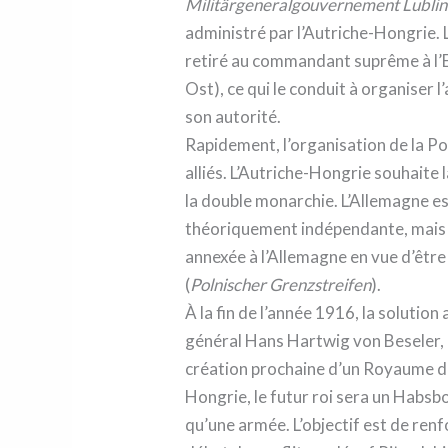
Militärgeneralgouvernement Lublin
administré par l’Autriche-Hongrie.
retiré au commandant suprême à l’E
Ost), ce qui le conduit à organiser 
son autorité.
Rapidement, l’organisation de la P
alliés. L’Autriche-Hongrie souhaite
la double monarchie. L’Allemagne es
théoriquement indépendante, mais en
annexée à l’Allemagne en vue d’être
(
Polnischer Grenzstreifen
).
À la fin de l’année 1916, la solutio
général Hans Hartwig von Beseler,
création prochaine d’un Royaume de
Hongrie, le futur roi sera un Habsb
qu’une armée. L’objectif est de ren