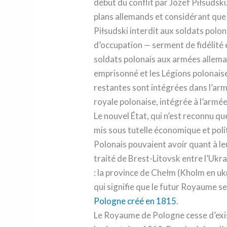
début du conflit par Józef Piłsudski
plans allemands et considérant que 
Piłsudski interdit aux soldats polon
d’occupation — serment de fidélité e
soldats polonais aux armées allema
emprisonné et les Légions polonais
restantes sont intégrées dans l’ar
royale polonaise, intégrée à l’ar
Le nouvel État, qui n’est reconnu q
mis sous tutelle économique et polit
Polonais pouvaient avoir quant à leu
traité de Brest-Litovsk entre l’Ukra
: la province de Chełm (Kholm en u
qui signifie que le futur Royaume se
Pologne créé en 1815
.
Le Royaume de Pologne cesse d’exis