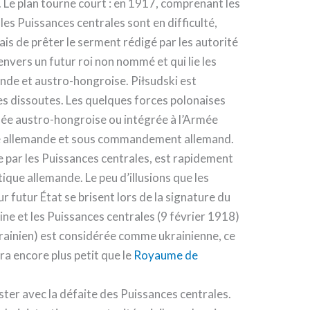
. Le plan tourne court : en 1917, comprenant les
les Puissances centrales sont en difficulté,
ais de prêter le serment rédigé par les autorité
nvers un futur roi non nommé et qui lie les
nde et austro-hongroise. Piłsudski est
es dissoutes. Les quelques forces polonaises
mée austro-hongroise ou intégrée à l’Armée
mée allemande et sous commandement allemand.
ue par les Puissances centrales, est rapidement
ique allemande. Le peu d’illusions que les
r futur État se brisent lors de la signature du
ine et les Puissances centrales (9 février 1918)
krainien) est considérée comme ukrainienne, ce
ra encore plus petit que le
Royaume de
ter avec la défaite des Puissances centrales.