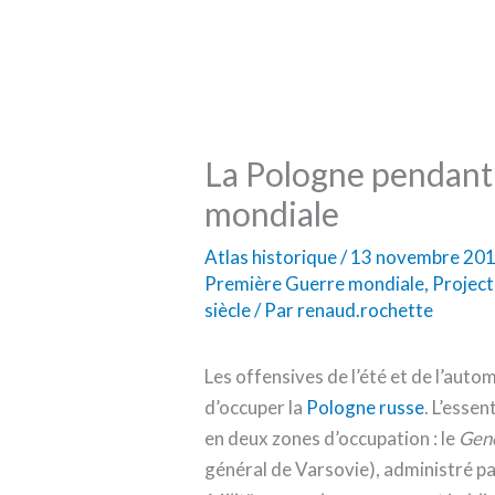
La Pologne pendant
mondiale
Atlas historique
/
13 novembre 20
Première Guerre mondiale
,
Projec
siècle
/ Par
renaud.rochette
Les offensives de l’été et de l’aut
d’occuper la
Pologne russe
. L’esse
en deux zones d’occupation : le
Gen
général de Varsovie), administré par