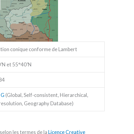
ction conique conforme de Lambert
’N et 55°40’N
84
HG
(Global, Self-consistent, Hierarchical,
resolution, Geography Database)
selon les termes de la
Licence Creative