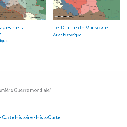
ages de la
Le Duché de Varsovie
e
Atlas historique
rique
remière Guerre mondiale”
- Carte Histoire - HistoCarte