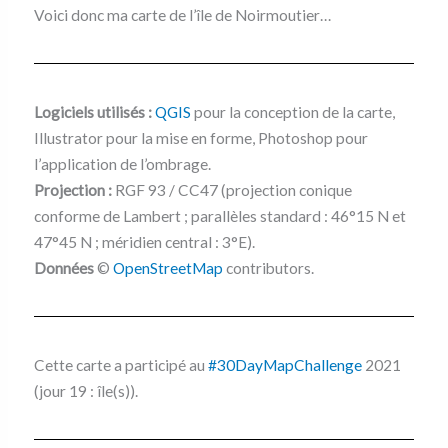
a
T
i
u
Voici donc ma carte de l’île de Noirmoutier…
c
w
n
m
e
i
t
b
b
t
e
l
o
t
r
r
o
e
e
k
r
s
Logiciels utilisés :
QGIS
pour la conception de la carte,
t
Illustrator pour la mise en forme, Photoshop pour
l’application de l’ombrage.
Projection :
RGF 93 / CC47 (projection conique
conforme de Lambert ; parallèles standard : 46°15 N et
47°45 N ; méridien central : 3°E).
Données
©
OpenStreetMap
contributors.
Cette carte a participé au
#30DayMapChallenge
2021
(jour 19 : île(s)).