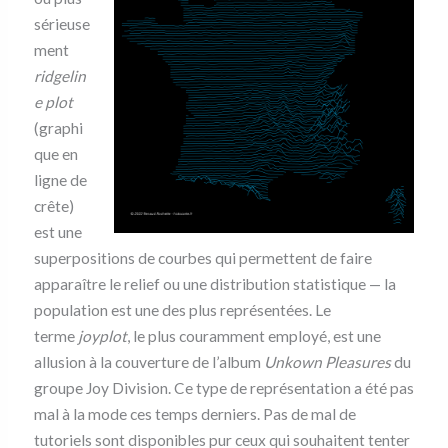
sérieuse
ment
ridgelin
e plot
(graphi
que en
ligne de
crête)
est une
superpositions de courbes qui permettent de faire
apparaître le relief ou une distribution statistique — la
population est une des plus représentées. Le
terme
joyplot
, le plus couramment employé, est une
allusion à la couverture de l’album
Unkown Pleasures
du
groupe Joy Division. Ce type de représentation a été pas
mal à la mode ces temps derniers. Pas de mal de
tutoriels sont disponibles pur ceux qui souhaitent tenter