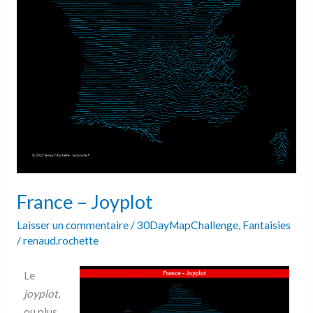
France – Joyplot
Laisser un commentaire
/
30DayMapChallenge
,
Fantaisies
/
renaud.rochette
Le
joyplot
,
ou plus