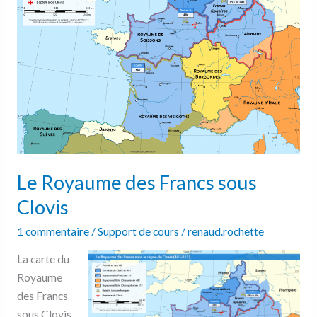
Francs
sous
Clovis
Le Royaume des Francs sous
Clovis
1 commentaire
/
Support de cours
/
renaud.rochette
La carte du
Royaume
des Francs
sous Clovis