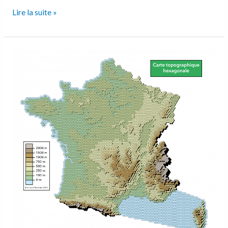
Lire la suite »
Carte
topographique
de
la
France