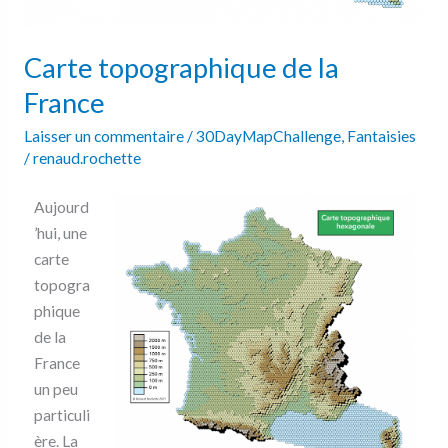
Carte topographique de la
France
Laisser un commentaire
/
30DayMapChallenge
,
Fantaisies
/
renaud.rochette
Aujourd
’hui, une
carte
topogra
phique
de la
France
un peu
particuli
ère. La