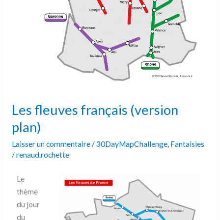
Les fleuves français (version
plan)
Laisser un commentaire
/
30DayMapChallenge
,
Fantaisies
/
renaud.rochette
Le
thème
du jour
du