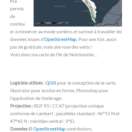
m’a
permis
de
continu
er à m’exercer au mode sombre, et surtout à travailler les
données issues d’
OpenStreetMap
. Pour une fois, aussi
pas de graticule, mais une rose des vents !
Voici donc ma carte de l’île de Noirmoutier…
Logiciels utilisés :
QGIS
pour la conception de la carte,
Illustrator pour la mise en forme, Photoshop pour
l’application de l’ombrage.
Projection :
RGF 93 / CC47 (projection conique
conforme de Lambert ; parallèles standard : 46°15 N et
47°45 N ; méridien central : 3°E).
Données
©
OpenStreetMap
contributors.