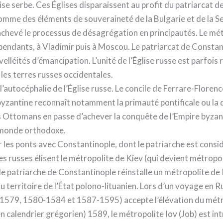
ise serbe. Ces Églises disparaissent au profit du patriarcat 
omme des éléments de souveraineté de la Bulgarie et de la Se
achevé le processus de désagrégation en principautés. Le mét
épendants, à Vladimir puis à Moscou. Le patriarcat de Consta
velléités d’émancipation. L’unité de l’Église russe est parfois
les terres russes occidentales.
e l’autocéphalie de l’Église russe. Le concile de Ferrare-Floren
e byzantine reconnaît notamment la primauté pontificale ou la 
 Ottomans en passe d’achever la conquête de l’Empire byzanti
e monde orthodoxe.
er les ponts avec Constantinople, dont le patriarche est con
ques russes élisent le métropolite de Kiev (qui devient métro
le patriarche de Constantinople réinstalle un métropolite de 
u territoire de l’État polono-lituanien. Lors d’un voyage en Ru
2-1579, 1580-1584 et 1587-1595) accepte l’élévation du mét
 en calendrier grégorien) 1589, le métropolite Iov (Job) est i