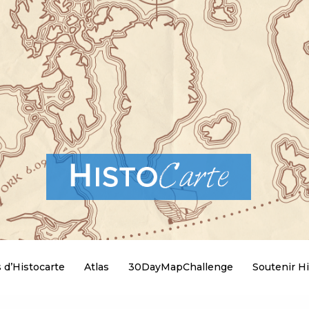
 d’Histocarte
Atlas
30DayMapChallenge
Soutenir Hi