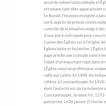
accorde même l’autocéphalie à l’Égl
ottomane tant elles apparaissent c
En Russie, l’invasion mongole a par
nord, auprès de princes restés ind
contrôle de la situation malgré des 
d’une autre métropole pour couvrir 
L’union des Églises est à l’origine d
Églises latine et byzantine. L’Églis
pape prêche une croisade contre les
l’objet d’un important rejet dans l
L’Église russe en profite pour coup
rallié aux Latins. En 1448, les évê
référer à Constantinople. En 1458, 
dont l’autorité est
de facto
limitée a
Constantinople, Jérémie II (r. 157
patriarche. Le 26 janvier (5 février