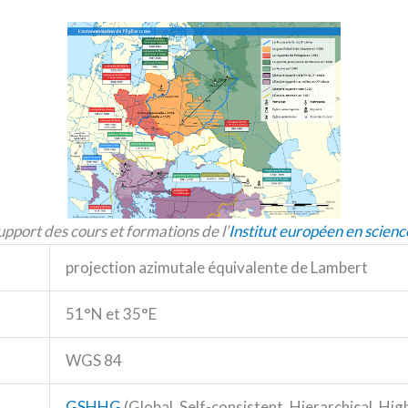
pport des cours et formations de l’
Institut européen en scienc
projection azimutale équivalente de Lambert
51°N et 35°E
WGS 84
GSHHG
(Global, Self-consistent, Hierarchical, Hi