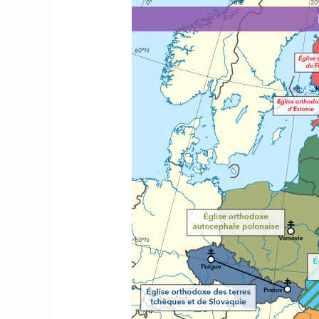
Les
Églises
autocéphales