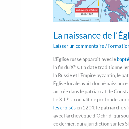
La naissance de l’Ég
Laisser un commentaire
/
Formatio
L’Église russe apparaît avec le
baptê
e
la fin du X
s. (la date traditionnell
la Russie et l’Empire byzantin, le p
Église locale avait donné naissance
ancrée dans le patriarcat de Consta
e
Le XIII
s. connaît de profondes mod
les croisés
en 1204, le patriarche s’i
avec l’archevêque d’Ochrid, qui sou
ce dernier, qui a juridiction sur les