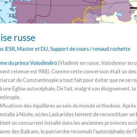
lise russe
ns IESR
,
Master et DU
,
Support de cours
/
renaud.rochette
me du prince Volodiměrŭ
(Vladimir en russe, Volodymyr en uk
ement retenue est 988). Comme cette conversion était un des é
atriarcat de Constantinople a tout fait pour éviter que ne se r
 à une Église autocéphale. De fait, malgré son éloignement, l
ntinople.
ifications des équilibres au sein du monde orthodoxe. Après
nstalle à Nicée, où les Laskarides tentent de reconstituer un É
tient un concurrent installé dans les anciennes provinces occi
 Slaves des Balkans, le patriarche reconnaît l’autocéphalie de l