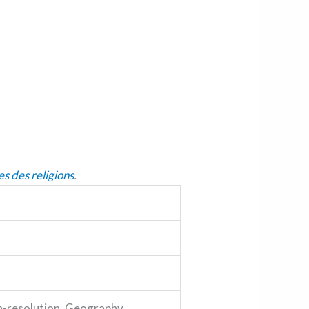
es des religions
.
gh-resolution, Geography