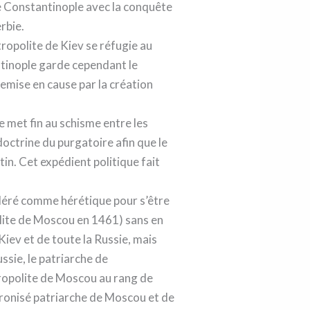
de Constantinople avec la conquête
rbie.
ropolite de Kiev se réfugie au
ntinople garde cependant le
 remise en cause par la création
ce met fin au schisme entre les
doctrine du purgatoire afin que le
n. Cet expédient politique fait
sidéré comme hérétique pour s’être
polite de Moscou en 1461) sans en
Kiev et de toute la Russie, mais
ssie, le patriarche de
ropolite de Moscou au rang de
ntronisé patriarche de Moscou et de