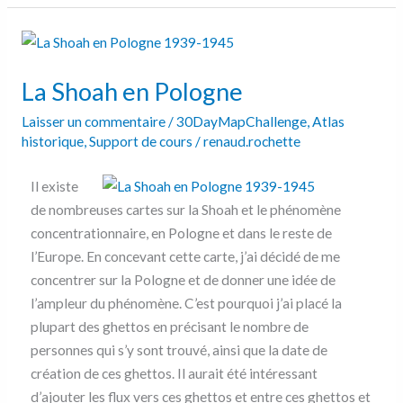
La
Shoah
La Shoah en Pologne
en
Pologne
Laisser un commentaire
/
30DayMapChallenge
,
Atlas
historique
,
Support de cours
/
renaud.rochette
Il existe
de nombreuses cartes sur la Shoah et le phénomène
concentrationnaire, en Pologne et dans le reste de
l’Europe. En concevant cette carte, j’ai décidé de me
concentrer sur la Pologne et de donner une idée de
l’ampleur du phénomène. C’est pourquoi j’ai placé la
plupart des ghettos en précisant le nombre de
personnes qui s’y sont trouvé, ainsi que la date de
création de ces ghettos. Il aurait été intéressant
d’ajouter les flux vers ces ghettos et entre ces ghettos et