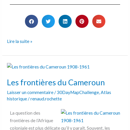
Lire la suite »
Les
frontières
Les frontières du Cameroun
du
Cameroun
Laisser un commentaire
/
30DayMapChallenge
,
Atlas
historique
/
renaud.rochette
La question des
frontières de l’Afrique
coloniale est plus délicate qu’il y paraît. Souvent, les