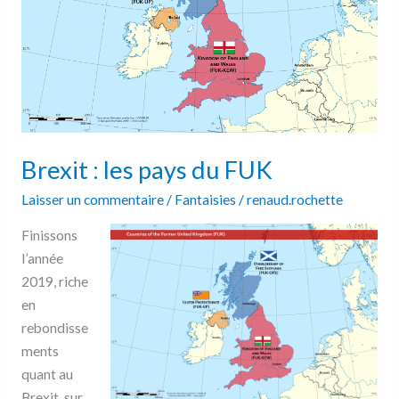
FUK
Brexit : les pays du FUK
Laisser un commentaire
/
Fantaisies
/
renaud.rochette
Finissons
l’année
2019, riche
en
rebondisse
ments
quant au
Brexit, sur